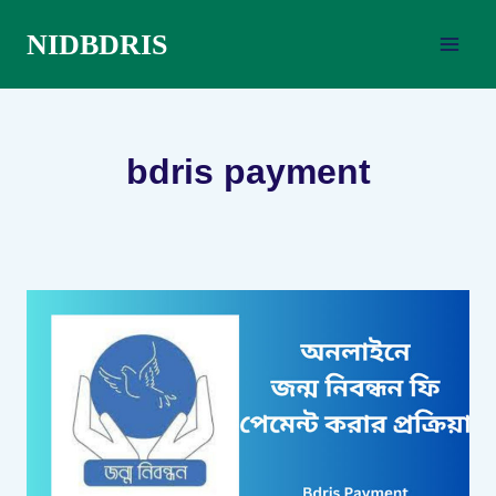
Skip
NIDBDRIS
to
content
bdris payment