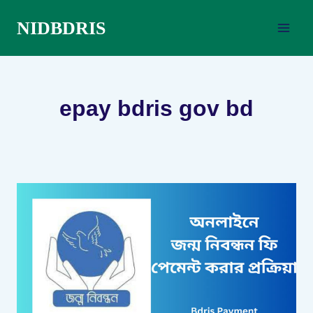
Skip
NIDBDRIS
to
content
epay bdris gov bd