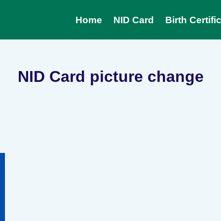
Home
NID Card
Birth Certifi
NID Card picture change